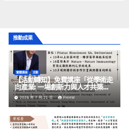
推動成果
實體講座
活動
【活動轉知】免費講座「從學術走
向產業: ⼀場創新力與⼈才共築的
旅程」
2026 年 7 月 21 日
PHHW