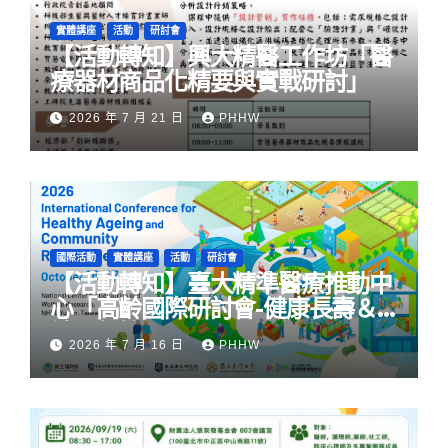
實體講座
活動
研討會
【活動轉知】興大精醫工作坊「醫
療器材商品化精要與實戰研討」
2026 年 7 月 21 日
PHHW
國際活動
實體講座
活動
研討會
【活動轉知】臺大精準醫療推動中
心「高齡國際研討會-健康長壽＆
社區韌性」
2026 年 7 月 16 日
PHHW