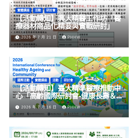
實體講座
活動
研討會
【活動轉知】興大精醫工作坊「醫
療器材商品化精要與實戰研討」
2026 年 7 月 21 日
PHHW
國際活動
實體講座
活動
研討會
【活動轉知】臺大精準醫療推動中
心「高齡國際研討會-健康長壽＆
社區韌性」
2026 年 7 月 16 日
PHHW