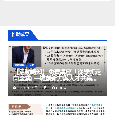
推動成果
實體講座
活動
【活動轉知】免費講座「從學術走
向產業: ⼀場創新力與⼈才共築的
旅程」
2026 年 7 月 21 日
PHHW