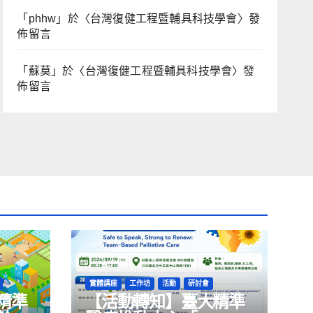
「
phhw
」於〈
台灣復健工程暨輔具科技學會
〉發
佈留言
「
蘇莫
」於〈
台灣復健工程暨輔具科技學會
〉發
佈留言
實體講座
工作坊
活動
研討會
精準
【活動轉知】臺大精準