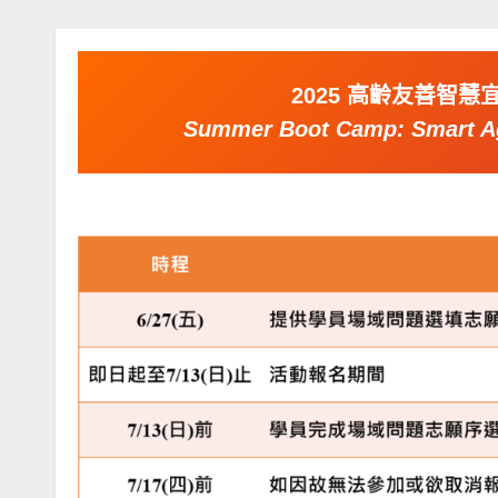
2025 高齡友善智
Summer Boot Camp: Smart Ag