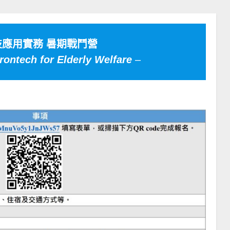
科技應用實務 暑期戰鬥營
ntech for Elderly Welfare
–