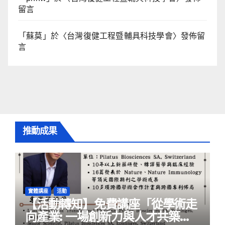
留言
「
蘇莫
」於〈
台灣復健工程暨輔具科技學會
〉發佈留
言
推動成果
實體講座
活動
【活動轉知】免費講座「從學術走
向產業: ⼀場創新力與⼈才共築的