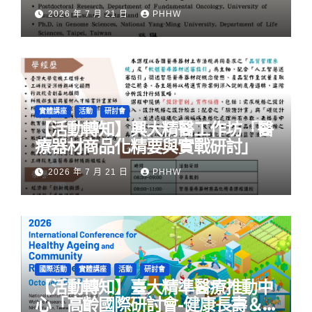
旅程」
2026 年 7 月 21 日
PHHW
實體講座
活動
研討會
【活動轉知】興大精醫工作坊「醫
療器材商品化精要與實戰研討」
2026 年 7 月 21 日
PHHW
國際活動
實體講座
活動
研討會
【活動轉知】臺大精準醫療推動中
心「高齡國際研討會-健康長壽＆