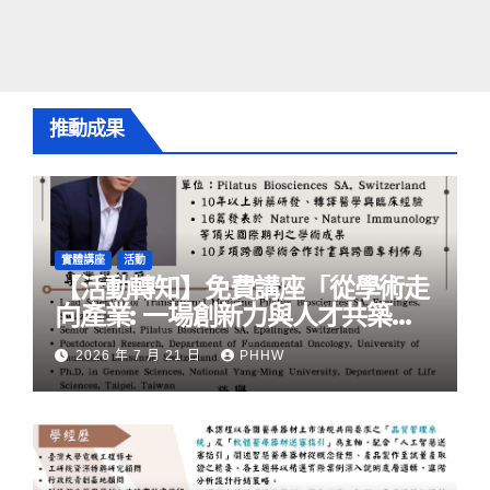
推動成果
實體講座
活動
【活動轉知】免費講座「從學術走
向產業: ⼀場創新力與⼈才共築的
旅程」
2026 年 7 月 21 日
PHHW