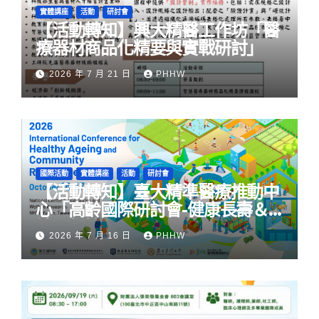
實體講座
活動
研討會
【活動轉知】興大精醫工作坊「醫
療器材商品化精要與實戰研討」
2026 年 7 月 21 日
PHHW
國際活動
實體講座
活動
研討會
【活動轉知】臺大精準醫療推動中
心「高齡國際研討會-健康長壽＆
社區韌性」
2026 年 7 月 16 日
PHHW